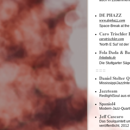
DE PHAZZ
www.dephazz.com
Space-Break at the 
Caro Trischler
carotrischler.com
'North E Sul' ist d
Fola Dada & Ba
foladada.de
Die Stuttgarter Säge
::: ::: :::
Daniel Stelter Q
MississippiJazzInte
Jazzteam
RedlightSoul aus e
Spaniol4
Modern-Jazz-Quarte
Jeff Cascaro
Das Soulquintett u
veröffentlicht. 201