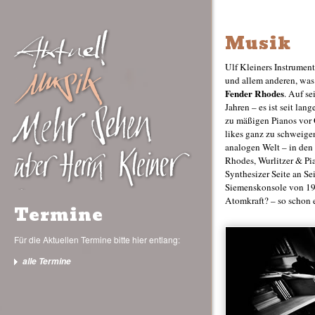
Musik
Ulf Kleiners Instrumen
und allem anderen, was 
Fender Rhodes
. Auf se
Jahren – es ist seit lan
zu mäßigen Pianos vor 
likes ganz zu schweigen)
analogen Welt – in de
Rhodes, Wurlitzer & Pi
Synthesizer Seite an Sei
Siemenskonsole von 19
Atomkraft? – so schon 
Termine
Für die Aktuellen Termine bitte hier entlang:
alle Termine