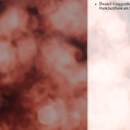
Daniel Guggenh
PunkJazzFunk um S